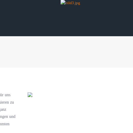
ür uns
sieren zu
ganz
ungen und
immten